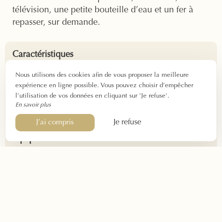
télévision, une petite bouteille d’eau et un fer à
repasser, sur demande.
Caractéristiques
Entre 12 et 13m²
Nous utilisons des cookies afin de vous proposer la meilleure
expérience en ligne possible. Vous pouvez choisir d’empêcher
1 personne
l’utilisation de vos données en cliquant sur 'Je refuse'.
Check-in : 16h – 22h
En savoir plus
Check-out : avant 12h
Je refuse
J’ai compris
Équipements
Lit double en 140x190cm
Salle de bain privative avec douche
Sèche-cheveux
Climatisation – Isolation sonore
Fer à repasser sur demande
TV écran plat – WIFI